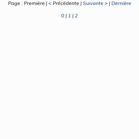
Page : Première | < Précédente |
Suivante
> |
Dernière
0
|
1
|
2