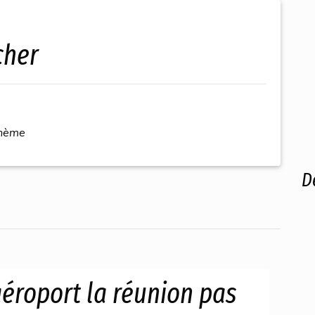
cher
thème
D
aéroport la réunion pas