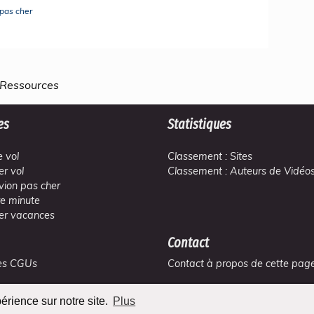
pas cher
 Ressources
es
Statistiques
 vol
Classement : Sites
er vol
Classement : Auteurs de Vidéo
avion pas cher
re minute
er vacances
Contact
 des CGUs
Contact à propos de cette pag
© Copyright:
Teradoc Sarl
périence sur notre site.
Plus