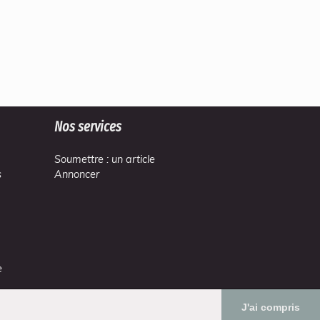
Nos services
Soumettre : un article
s
Annoncer
e
J'ai compris