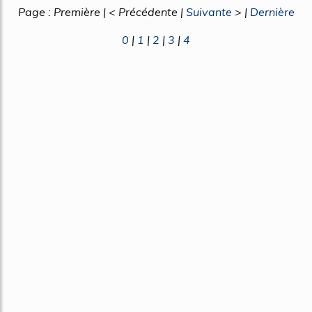
Page : Première | < Précédente |
Suivante
> |
Dernière
0
|
1
|
2
|
3
|
4