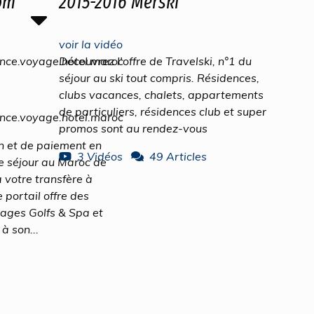
om
2015-2016 Merski
voir la vidéo
nce.voyage.hotel.maroc
Découvrez l'offre de Travelski, n°1 du
séjour au ski tout compris. Résidences,
clubs vacances, chalets, appartements
de particuliers, résidences club et super
nce.voyage.hotel.maroc
promos sont au rendez-vous
on et de paiement en
3 Vidéos
49 Articles
re séjour au Maroc de
à votre transfère à
 portail offre des
ckages Golfs & Spa et
à son...