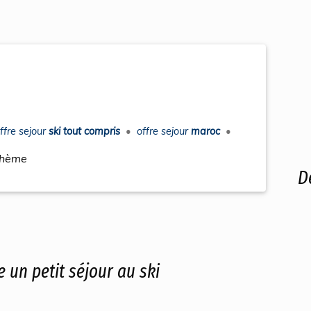
ffre sejour
ski tout compris
•
offre sejour
maroc
•
thème
D
e un petit séjour au ski