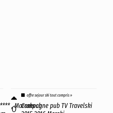
offre sejour ski tout compris »
**** , Marrakech
Campagne pub TV Travelski
0