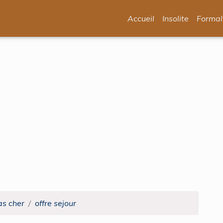
Accueil
Insolite
Formal
as cher
offre sejour