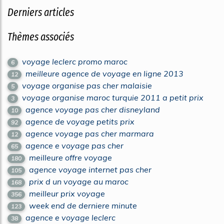
Derniers articles
Thèmes associés
voyage leclerc promo maroc
6
meilleure agence de voyage en ligne 2013
12
voyage organise pas cher malaisie
5
voyage organise maroc turquie 2011 a petit prix
3
agence voyage pas cher disneyland
10
agence de voyage petits prix
92
agence voyage pas cher marmara
12
agence e voyage pas cher
65
meilleure offre voyage
180
agence voyage internet pas cher
105
prix d un voyage au maroc
168
meilleur prix voyage
356
week end de derniere minute
123
agence e voyage leclerc
38